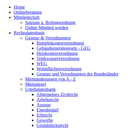
Home
Onlineberatung
Mitgliedschaft
Satzung u. Beitragsordnung
Online Mitglied werden
Rechtsdatenbank
Gesetze & Verordnungen
Betriebskostenverordnung
Gebäudeenergiegesetz - GEG
Heizkostenverordnung
Trinkwasserverordnung
WEG
Wohnflächenverordnung
Gesetze und Verordnungen der Bundesländer
Mietminderungen von A - Z
Mietspiegel
Urteilsdatenbank
Allgemeines Zivilrecht
Arbeitsrecht
Auszug
Eigenbedarf
Erbrecht
Gewerbe
Grundstücksrecht