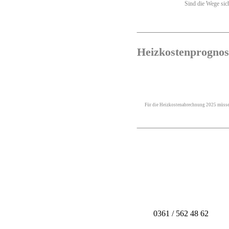
Sind die Wege sich
Heizkostenprognose
Für die Heizkostenabrechnung 2025 müssen 
0361 / 562 48 62