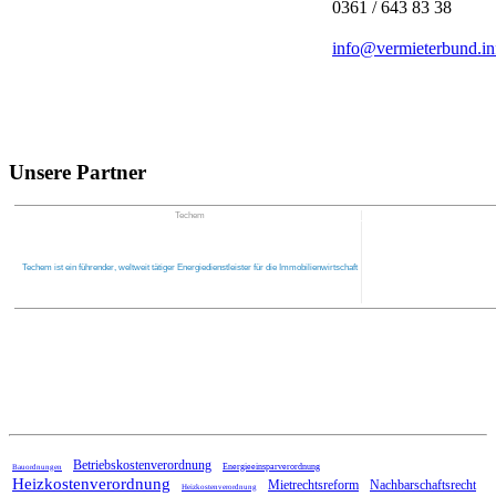
0361 / 643 83 38
info@vermieterbund.in
Unsere Partner
Techem
Techem ist ein führender, weltweit tätiger Energiedienstleister für die Immobilienwirtschaft
Home
Betriebskostenverordnung
Energieeinsparverordnung
Bauordnungen
Heizkostenverordnung
Mietrechtsreform
Nachbarschaftsrecht
Heizkostenverordnung