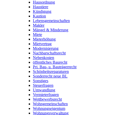
Hausordnung
Haustiere
Kündigung
Kaution
Lebensgemeinschaften
Makler
Mängel & Minderung
Miete
Mieterhöhung
Mietvertrag
Modernisierung
Nachbarschaftsrecht
Nebenkosten
öffentliches Baurecht
Pri. Bau- u. Bauträgerrecht
Schönheitsreparaturen
Sonderrecht neue BL
Sonstiges
Steuerfragen
Umwandlung
Vermieterfragen
Wettbewerbsrecht
Wohngemeinschaften
Wohnungseigentum
Wohnungsverwaltung