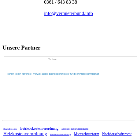
0361 / 643 83 38
info@vermieterbund.info
Unsere Partner
Techem
Techem ist ein führender, weltweit tätiger Energiedienstleister für die Immobilienwirtschaft
Home
Betriebskostenverordnung
Energieeinsparverordnung
Bauordnungen
Heizkostenverordnung
Mietrechtsreform
Nachbarschaftsrecht
Heizkostenverordnung