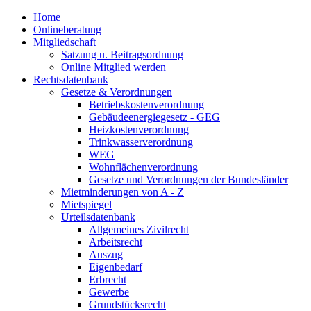
Home
Onlineberatung
Mitgliedschaft
Satzung u. Beitragsordnung
Online Mitglied werden
Rechtsdatenbank
Gesetze & Verordnungen
Betriebskostenverordnung
Gebäudeenergiegesetz - GEG
Heizkostenverordnung
Trinkwasserverordnung
WEG
Wohnflächenverordnung
Gesetze und Verordnungen der Bundesländer
Mietminderungen von A - Z
Mietspiegel
Urteilsdatenbank
Allgemeines Zivilrecht
Arbeitsrecht
Auszug
Eigenbedarf
Erbrecht
Gewerbe
Grundstücksrecht