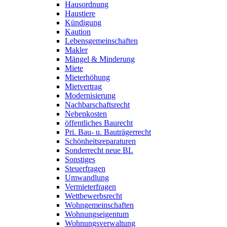
Hausordnung
Haustiere
Kündigung
Kaution
Lebensgemeinschaften
Makler
Mängel & Minderung
Miete
Mieterhöhung
Mietvertrag
Modernisierung
Nachbarschaftsrecht
Nebenkosten
öffentliches Baurecht
Pri. Bau- u. Bauträgerrecht
Schönheitsreparaturen
Sonderrecht neue BL
Sonstiges
Steuerfragen
Umwandlung
Vermieterfragen
Wettbewerbsrecht
Wohngemeinschaften
Wohnungseigentum
Wohnungsverwaltung