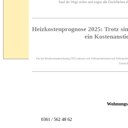
Sind die Wege sicher und tragen alle Dachflächen di
Heizkostenprognose 2025: Trotz sin
ein Kostenansti
Für die Heizkostenabrechnung 2025 müssen sich Verbraucherinnen und Verbraucher t
Grund da
Wohnungs-
0361 / 562 48 62