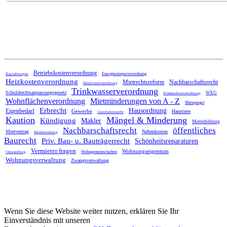
Home
Betriebskostenverordnung
Energieeinsparverordnung
Bauordnungen
Heizkostenverordnung
Mietrechtsreform
Nachbarschaftsrecht
Heizkostenverordnung
Trinkwasserverordnung
Schuldrechtsanpassungsgesetz
WEG
Wärmeschutzverordnung
Wohnflächenverordnung
Mietminderungen von A - Z
Mietspiegel
Erbrecht
Hausordnung
Eigenbedarf
Gewerbe
Haustiere
Grundstücksrecht
Kaution
Mängel & Minderung
Kündigung
Makler
Mieterhöhung
Nachbarschaftsrecht
öffentliches
Mietvertrag
Nebenkosten
Modernisierung
Baurecht
Priv. Bau- u. Bauträgerrecht
Schönheitsreparaturen
Vermieter fragen
Wohnungseigentum
Wohngemeinschaften
Umwandlung
Wohnungsverwaltung
Zwangsverwaltung
Wenn Sie diese Website weiter nutzen, erklären Sie Ihr
Einverständnis mit unseren