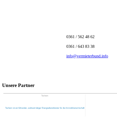
0361 / 562 48 62
0361 / 643 83 38
info@vermieterbund.info
Unsere Partner
Techem
Techem ist ein führender, weltweit tätiger Energiedienstleister für die Immobilienwirtschaft