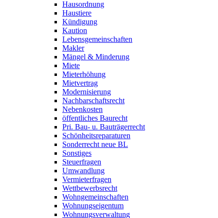
Hausordnung
Haustiere
Kündigung
Kaution
Lebensgemeinschaften
Makler
Mängel & Minderung
Miete
Mieterhöhung
Mietvertrag
Modernisierung
Nachbarschaftsrecht
Nebenkosten
öffentliches Baurecht
Pri. Bau- u. Bauträgerrecht
Schönheitsreparaturen
Sonderrecht neue BL
Sonstiges
Steuerfragen
Umwandlung
Vermieterfragen
Wettbewerbsrecht
Wohngemeinschaften
Wohnungseigentum
Wohnungsverwaltung