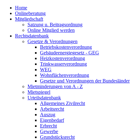
Home
Onlineberatung
Mitgliedschaft
Satzung u. Beitragsordnung
Online Mitglied werden
Rechtsdatenbank
Gesetze & Verordnungen
Betriebskostenverordnung
Gebäudeenergiegesetz - GEG
Heizkostenverordnung
Trinkwasserverordnung
WEG
Wohnflächenverordnung
Gesetze und Verordnungen der Bundesländer
Mietminderungen von A - Z
Mietspiegel
Urteilsdatenbank
Allgemeines Zivilrecht
Arbeitsrecht
Auszug
Eigenbedarf
Erbrecht
Gewerbe
Grundstücksrecht