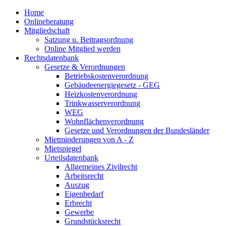
Home
Onlineberatung
Mitgliedschaft
Satzung u. Beitragsordnung
Online Mitglied werden
Rechtsdatenbank
Gesetze & Verordnungen
Betriebskostenverordnung
Gebäudeenergiegesetz - GEG
Heizkostenverordnung
Trinkwasserverordnung
WEG
Wohnflächenverordnung
Gesetze und Verordnungen der Bundesländer
Mietminderungen von A - Z
Mietspiegel
Urteilsdatenbank
Allgemeines Zivilrecht
Arbeitsrecht
Auszug
Eigenbedarf
Erbrecht
Gewerbe
Grundstücksrecht