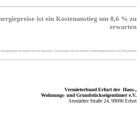
MEHR ERFAHREN
ergiepreise ist ein Kostenanstieg um 8,6 % zu
erwarten
Energiepreise auf höhere Kosten einstellen. Grund dafür sind die kälteren Außentemperaturen in der Heizperiode
MEHR ERFAHREN
Vermieterbund Erfurt der Haus-,
Wohnungs- und Grundstückseigentümer e.V.
Arnstädter Straße 24, 99096 Erfurt