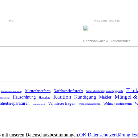
TVD
Klie & Sieber PartG mbB
Rechtsanwälte & Steuerberater
Trin
Mietrechtsreform
Nachbarschaftsrecht
Schuldrechtsanpassungsgesetz
Heizkostenverordnung
Kaution
Mängel &
Kündigung
Hausordnung
Makler
Haustiere
tücksrecht
nheitsreparaturen
Vermieter fragen
W
Wohnungseigentum
Wohngemeinschaften
Umwandlung
nis mit unseren Datenschutzbestimmungen.
OK
Datenschutzerklärung les