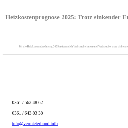
Heizkostenprognose 2025: Trotz sinkender En
Für die Heizkostenabrechnung 2025 müssen sich Verbraucherinnen und Verbraucher trotz sinkender 
0361 / 562 48 62
0361 / 643 83 38
info@vermieterbund.info