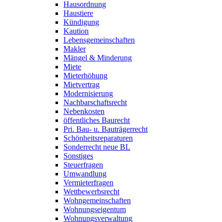
Hausordnung
Haustiere
Kündigung
Kaution
Lebensgemeinschaften
Makler
Mängel & Minderung
Miete
Mieterhöhung
Mietvertrag
Modernisierung
Nachbarschaftsrecht
Nebenkosten
öffentliches Baurecht
Pri. Bau- u. Bauträgerrecht
Schönheitsreparaturen
Sonderrecht neue BL
Sonstiges
Steuerfragen
Umwandlung
Vermieterfragen
Wettbewerbsrecht
Wohngemeinschaften
Wohnungseigentum
Wohnungsverwaltung