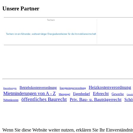
Unsere Partner
Techem
Techem ist ein führender, weltweit tätiger Energiedienstleister für die Immobilienwirtschaft
Home
Heizkostenverordnung
Betriebskostenverordnung
Energieeinsparverordnung
Bauordnungen
Mietminderungen von A - Z
Erbrecht
Eigenbedarf
Gewerbe
Mietspiegel
Grunds
öffentliches Baurecht
Priv. Bau- u. Bauträgerrecht
Schö
Nebenkosten
Wenn Sie diese Website weiter nutzen, erklären Sie Ihr Einverständ