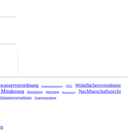
Onlineberatung
kwasserverordnung
Wohnflächenverordnung
WEG
Wärmeschutzverordnung
 Minderung
Nachbarschaftsrecht
Mietvertrag
Mieterhöhung
Modernisierung
ohnungsverwaltung
Zwangsverwaltung
en