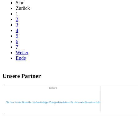
Start
Zurück
1
2
3
4
5
6
7
Weiter
Ende
Unsere Partner
Techem
Techem ist ein führender, weltweit tätiger Energiedienstleister für die Immobilienwirtschaft
Home