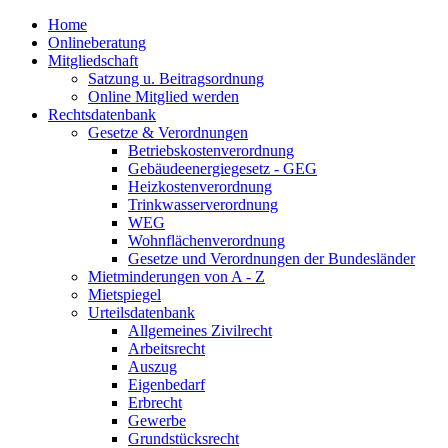
Home
Onlineberatung
Mitgliedschaft
Satzung u. Beitragsordnung
Online Mitglied werden
Rechtsdatenbank
Gesetze & Verordnungen
Betriebskostenverordnung
Gebäudeenergiegesetz - GEG
Heizkostenverordnung
Trinkwasserverordnung
WEG
Wohnflächenverordnung
Gesetze und Verordnungen der Bundesländer
Mietminderungen von A - Z
Mietspiegel
Urteilsdatenbank
Allgemeines Zivilrecht
Arbeitsrecht
Auszug
Eigenbedarf
Erbrecht
Gewerbe
Grundstücksrecht