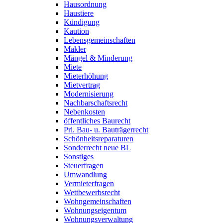
Hausordnung
Haustiere
Kündigung
Kaution
Lebensgemeinschaften
Makler
Mängel & Minderung
Miete
Mieterhöhung
Mietvertrag
Modernisierung
Nachbarschaftsrecht
Nebenkosten
öffentliches Baurecht
Pri. Bau- u. Bauträgerrecht
Schönheitsreparaturen
Sonderrecht neue BL
Sonstiges
Steuerfragen
Umwandlung
Vermieterfragen
Wettbewerbsrecht
Wohngemeinschaften
Wohnungseigentum
Wohnungsverwaltung