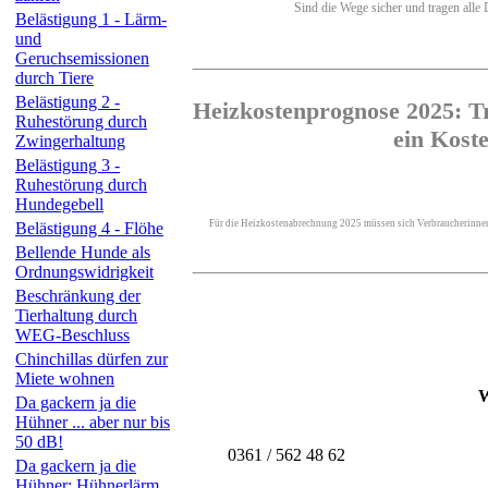
Sind die Wege sicher und tragen alle 
Belästigung 1 - Lärm-
und
Geruchsemissionen
durch Tiere
Belästigung 2 -
Heizkostenprognose 2025: Tr
Ruhestörung durch
ein Kost
Zwingerhaltung
Belästigung 3 -
Ruhestörung durch
Hundegebell
Für die Heizkostenabrechnung 2025 müssen sich Verbraucherinnen 
Belästigung 4 - Flöhe
Bellende Hunde als
Ordnungswidrigkeit
Beschränkung der
Tierhaltung durch
WEG-Beschluss
Chinchillas dürfen zur
Miete wohnen
W
Da gackern ja die
Hühner ... aber nur bis
50 dB!
0361 / 562 48 62
Da gackern ja die
Hühner: Hühnerlärm