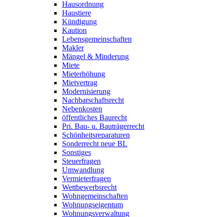
Hausordnung
Haustiere
Kündigung
Kaution
Lebensgemeinschaften
Makler
Mängel & Minderung
Miete
Mieterhöhung
Mietvertrag
Modernisierung
Nachbarschaftsrecht
Nebenkosten
öffentliches Baurecht
Pri. Bau- u. Bauträgerrecht
Schönheitsreparaturen
Sonderrecht neue BL
Sonstiges
Steuerfragen
Umwandlung
Vermieterfragen
Wettbewerbsrecht
Wohngemeinschaften
Wohnungseigentum
Wohnungsverwaltung