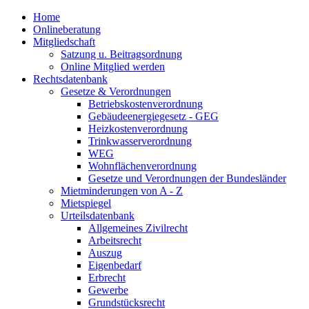
Home
Onlineberatung
Mitgliedschaft
Satzung u. Beitragsordnung
Online Mitglied werden
Rechtsdatenbank
Gesetze & Verordnungen
Betriebskostenverordnung
Gebäudeenergiegesetz - GEG
Heizkostenverordnung
Trinkwasserverordnung
WEG
Wohnflächenverordnung
Gesetze und Verordnungen der Bundesländer
Mietminderungen von A - Z
Mietspiegel
Urteilsdatenbank
Allgemeines Zivilrecht
Arbeitsrecht
Auszug
Eigenbedarf
Erbrecht
Gewerbe
Grundstücksrecht