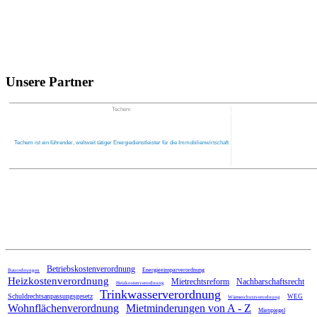
Unsere Partner
Techem
Techem ist ein führender, weltweit tätiger Energiedienstleister für die Immobilienwirtschaft
Home
Betriebskostenverordnung
Energieeinsparverordnung
Bauordnungen
Heizkostenverordnung
Mietrechtsreform
Nachbarschaftsrecht
Heizkostenverordnung
Trinkwasserverordnung
Schuldrechtsanpassungsgesetz
WEG
Wärmeschutzverordnung
Wohnflächenverordnung
Mietminderungen von A - Z
Mietspiegel