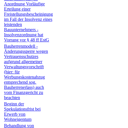
Anordnung ­Vorläufige
Erteilung einer
Freistellungsbescheinigung
im Fall der Insolvenz eines
leistenden
Bauunternehmers­ -
Insolvenzordnung hat
Vorrang vor § 48 ff EstG
Bauherrenmodell -
Änderungssperre wegen
Vertrauensschutzes
aufgrund allgemeiner
Verwaltungsvorschrift
(hier: für
Werbungskostenabzug
entsprechend sog.
Bauherrenerlass) auch
vom Finanzgericht zu
beachten
Beginn der
Spekulationsfrist bei
Erwerb von
Wohneigentum
Behandlung von