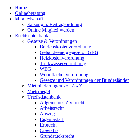
Home
Onlineberatung
Mitgliedschaft
Satzung u. Beitragsordnung
Online Mitglied werden
Rechtsdatenbank
Gesetze & Verordnungen
Betriebskostenverordnung
Gebäudeenergiegesetz - GEG
Heizkostenverordnung
Trinkwasserverordnung
WEG
Wohnflächenverordnung
Gesetze und Verordnungen der Bundesländer
Mietminderungen von A - Z
Mietspiegel
Urteilsdatenbank
Allgemeines Zivilrecht
Arbeitsrecht
Auszug
Eigenbedarf
Erbrecht
Gewerbe
Grundstücksrecht