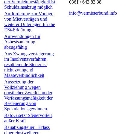
der Vermietungstätigkeit ist
0361 / 643 83 38
Schuldzinsabzug möglich
info@vermieterbund.info
Aufforderung zur Vorlage
von Mietverträgen und
weiterer Unterlagen für die
ESt-Erklärung
Aufwendungen für
Asbestsanierung
abzugsfähig
Aus Zwangsversteigerung
im Insolvenzverfahren
resultierende Steuer ist
nicht zwingend
Masseverbindlichkeit
Aussetzung der
Vollziehung wegen
ernstlicher Zweifel an der
Verfassungsmäßigkeit der
Besteue­rung von
Spekulationsgewinnen
BaföG setzt Steuervorteil
außer Kraft
Bauabzugsteuer - Erlass
einer einstweiligen