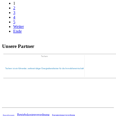
1
2
3
4
5
Weiter
Ende
Unsere Partner
Techem
Techem ist ein führender, weltweit tätiger Energiedienstleister für die Immobilienwirtschaft
Home
Betriebskostenverordnung
Energieeinsparverordnung
Bauordnungen