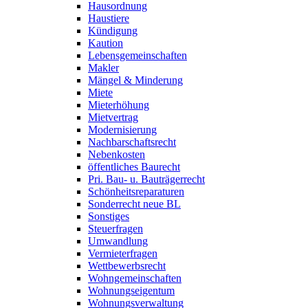
Hausordnung
Haustiere
Kündigung
Kaution
Lebensgemeinschaften
Makler
Mängel & Minderung
Miete
Mieterhöhung
Mietvertrag
Modernisierung
Nachbarschaftsrecht
Nebenkosten
öffentliches Baurecht
Pri. Bau- u. Bauträgerrecht
Schönheitsreparaturen
Sonderrecht neue BL
Sonstiges
Steuerfragen
Umwandlung
Vermieterfragen
Wettbewerbsrecht
Wohngemeinschaften
Wohnungseigentum
Wohnungsverwaltung