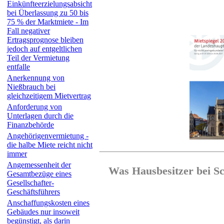
Einkünfteerzielungsabsicht
bei Überlassung zu 50 bis
75 % der Markt­miete - Im
Fall negativer
Ertragsprognose bleiben
jedoch auf entgeltlichen
Teil der Vermietung
entfalle
Anerkennung von
Nießbrauch bei
gleichzeitigem Mietvertrag
Anforderung von
Unterlagen durch die
Finanzbehörde
Angehörigenvermietung -
die halbe Miete reicht nicht
immer
Angemessenheit der
Was Hausbesitzer bei S
Gesamtbezüge eines
Gesellschafter­
Geschäftsführers
Anschaffungskosten eines
Gebäudes nur insoweit
begünstigt, als darin