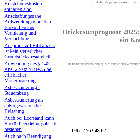
Sind die Wege sicher und tragen a
Herstellungskosten
enthalten sind
Anschaffungsnahe
Aufwendungen bei den
Einkünften aus
Heizkostenprognose 2025: 
Vermietung und
Verpachtung
ein Ko
Anspruch auf Erbbauzins
ist kein steuerlicher
Grundstücksbestandteil
Anwendung des § 146
Für die Heizkostenabrechnung 2025 müssen sich Verbraucheri
Abs. 2 Satz 4 BewG bei
erheblicher
Modernisierung
Asbestsanierung -
Steuerabzug
Asbestsanierung als
außergewöhnliche
Belastung
Auch bei Leerstand kann
Einkünfteerzielungsabsicht
bestehen
0361 / 562 48 62
Auch nach Beendigung