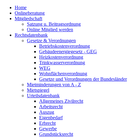
Home
Onlineberatung
Mitgliedschaft
Satzung u. Beitragsordnung
Online Mitglied werden
Rechtsdatenbank
Gesetze & Verordnungen
Betriebskostenverordnung
Gebäudeenergiegesetz - GEG
Heizkostenverordnung
Trinkwasserverordnung
WEG
Wohnflächenverordnung
Gesetze und Verordnungen der Bundesländer
Mietminderungen von A - Z
Mietspiegel
Urteilsdatenbank
Allgemeines Zivilrecht
Arbeitsrecht
Auszug
Eigenbedarf
Erbrecht
Gewerbe
Grundstücksrecht