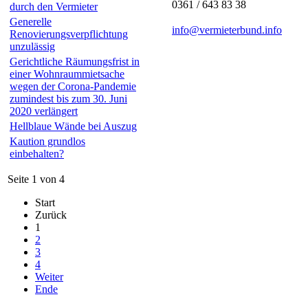
0361 / 643 83 38
durch den Vermieter
Generelle
info@vermieterbund.info
Renovierungsverpflichtung
unzulässig
Gerichtliche Räumungsfrist in
einer Wohnraummietsache
wegen der Corona-Pandemie
zumindest bis zum 30. Juni
2020 verlängert
Hellblaue Wände bei Auszug
Kaution grundlos
einbehalten?
Seite 1 von 4
Start
Zurück
1
2
3
4
Weiter
Ende