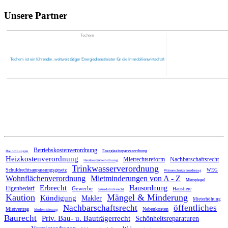
Unsere Partner
Techem
Techem ist ein führender, weltweit tätiger Energiedienstleister für die Immobilienwirtschaft
Home
Betriebskostenverordnung
Energieeinsparverordnung
Bauordnungen
Heizkostenverordnung
Mietrechtsreform
Nachbarschaftsrecht
Heizkostenverordnung
Trinkwasserverordnung
Schuldrechtsanpassungsgesetz
WEG
Wärmeschutzverordnung
Wohnflächenverordnung
Mietminderungen von A - Z
Mietspiegel
Erbrecht
Hausordnung
Eigenbedarf
Gewerbe
Haustiere
Grundstücksrecht
Kaution
Mängel & Minderung
Kündigung
Makler
Mieterhöhung
Nachbarschaftsrecht
öffentliches
Mietvertrag
Nebenkosten
Modernisierung
Baurecht
Priv. Bau- u. Bauträgerrecht
Schönheitsreparaturen