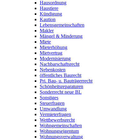
Hausordnung
Haustiere
Kündigung
Kaution
Lebensgemeinschaften
Makler
Mängel & Minderung
Miete
Mieterhöhung
Mietvertrag
Modernisierung
Nachbarschaftsrecht
Nebenkosten
öffentliches Baurecht
Pri. Bau- u. Bauträgerrecht
Schönheitsreparaturen
Sonderrecht neue BL
Sonstiges
Steuerfragen
Umwandlung
Vermieterfragen
Wettbewerbsrecht
Wohngemeinschaften
Wohnungseigentum
Wohnungsverwaltung