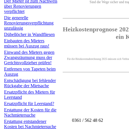
Der Mieter ist zum Nachweis
Sind die Wege sicher und trag
über Renovierungen
verpflichtet
Die generelle
Renovierungsverpflichtung
unzulässig
Heizkostenprognose 2025
Dübellöcher in Wandfliesen
ein 
Einbauten des Mieters
müssen bei Auszug raus!
Einwand des Mieters gegen
Zwangsräumung muss der
Für die Heizkostenabrechnung 2025 müssen sich Verbrau
Gerichtsvollzieher prüfen!
Entfernen von Tapeten beim
Auszug
Entschädigung bei fehlender
Rückgabe der Mietsache
Ersatzpflicht des Mieters für
Leerstand
Ersatzpflicht für Leerstand?
Erstattung der Kosten für die
Nachmietersuche
0361 / 562 48 62
Erstattung entstandener
Kosten bei Nachmietersuche