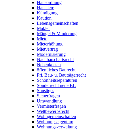
Hausordnung
Haustiere
Kündigung
Kaution
Lebensgemeinschaften
Makler
Mängel & Minderung
Miete
Mieterhöhung
Mietvertrag
Modernisierung
Nachbarschaftsrecht
Nebenkosten
öffentliches Baurecht
Pri. Bau- u. Bauträgerrecht
Schönheitsreparaturen
Sonderrecht neue BL
Sonstiges
Steuerfragen
Umwandlung
Vermieterfragen
Wettbewerbsrecht
Wohngemeinschaften
Wohnungseigentum
Wohnungsverwaltung