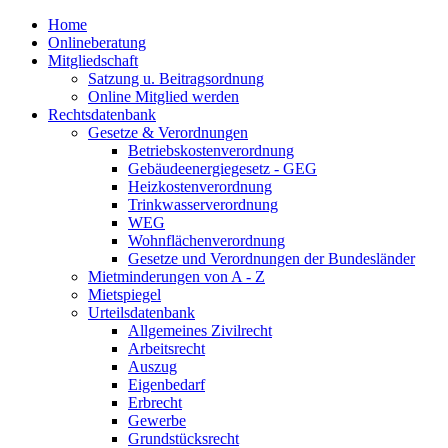
Home
Onlineberatung
Mitgliedschaft
Satzung u. Beitragsordnung
Online Mitglied werden
Rechtsdatenbank
Gesetze & Verordnungen
Betriebskostenverordnung
Gebäudeenergiegesetz - GEG
Heizkostenverordnung
Trinkwasserverordnung
WEG
Wohnflächenverordnung
Gesetze und Verordnungen der Bundesländer
Mietminderungen von A - Z
Mietspiegel
Urteilsdatenbank
Allgemeines Zivilrecht
Arbeitsrecht
Auszug
Eigenbedarf
Erbrecht
Gewerbe
Grundstücksrecht