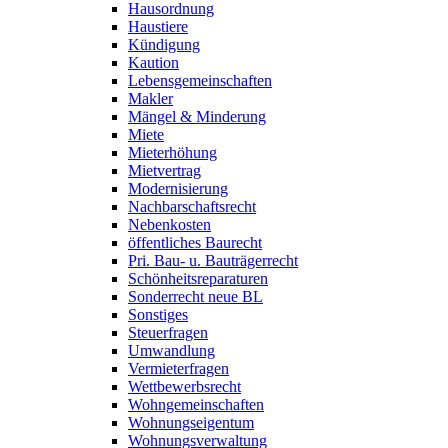
Hausordnung
Haustiere
Kündigung
Kaution
Lebensgemeinschaften
Makler
Mängel & Minderung
Miete
Mieterhöhung
Mietvertrag
Modernisierung
Nachbarschaftsrecht
Nebenkosten
öffentliches Baurecht
Pri. Bau- u. Bauträgerrecht
Schönheitsreparaturen
Sonderrecht neue BL
Sonstiges
Steuerfragen
Umwandlung
Vermieterfragen
Wettbewerbsrecht
Wohngemeinschaften
Wohnungseigentum
Wohnungsverwaltung