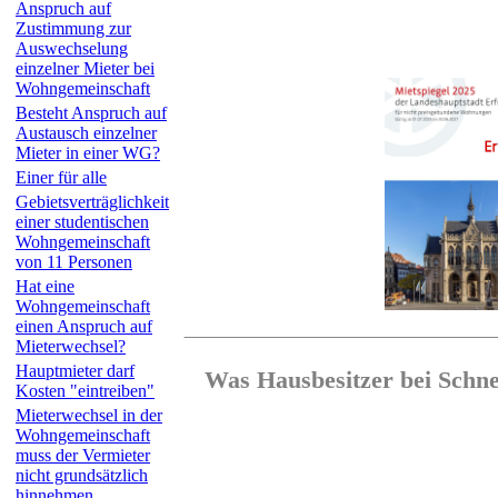
Anspruch auf
Zustimmung zur
Auswechselung
einzelner Mieter bei
Wohngemeinschaft
Besteht Anspruch auf
Austausch einzelner
Mieter in einer WG?
Einer für alle
Gebietsverträglichkeit
einer studentischen
Wohngemeinschaft
von 11 Personen
Hat eine
Wohngemeinschaft
einen Anspruch auf
Mieterwechsel?
Hauptmieter darf
Was Hausbesitzer bei Schn
Kosten "eintreiben"
Mieterwechsel in der
Wohngemeinschaft
muss der Vermieter
nicht grundsätzlich
hinnehmen