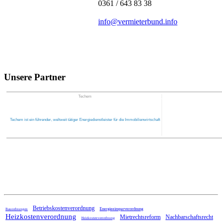
0361 / 643 83 38
info@vermieterbund.info
Unsere Partner
Techem
Techem ist ein führender, weltweit tätiger Energiedienstleister für die Immobilienwirtschaft
Home
Betriebskostenverordnung
Energieeinsparverordnung
Bauordnungen
Heizkostenverordnung
Mietrechtsreform
Nachbarschaftsrecht
Heizkostenverordnung