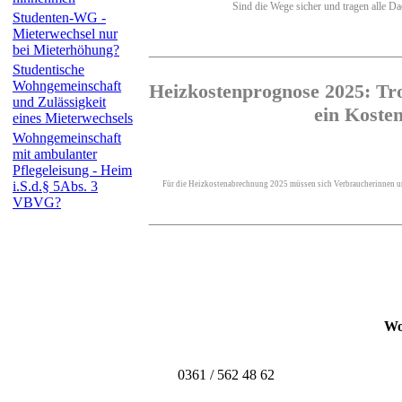
Sind die Wege sicher und tragen alle Dac
Studenten-WG -
Mieterwechsel nur
bei Mieterhöhung?
Studentische
Wohngemeinschaft
Heizkostenprognose 2025: Tro
und Zulässigkeit
ein Koste
eines Mieterwechsels
Wohngemeinschaft
mit ambulanter
Pflegeleisung - Heim
i.S.d.§ 5Abs. 3
Für die Heizkostenabrechnung 2025 müssen sich Verbraucherinnen und
VBVG?
Wo
0361 / 562 48 62