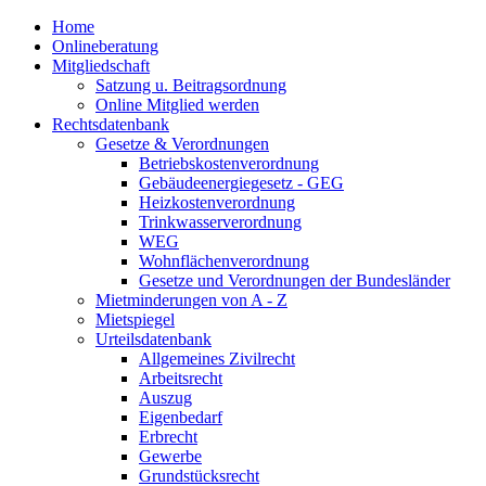
Home
Onlineberatung
Mitgliedschaft
Satzung u. Beitragsordnung
Online Mitglied werden
Rechtsdatenbank
Gesetze & Verordnungen
Betriebskostenverordnung
Gebäudeenergiegesetz - GEG
Heizkostenverordnung
Trinkwasserverordnung
WEG
Wohnflächenverordnung
Gesetze und Verordnungen der Bundesländer
Mietminderungen von A - Z
Mietspiegel
Urteilsdatenbank
Allgemeines Zivilrecht
Arbeitsrecht
Auszug
Eigenbedarf
Erbrecht
Gewerbe
Grundstücksrecht