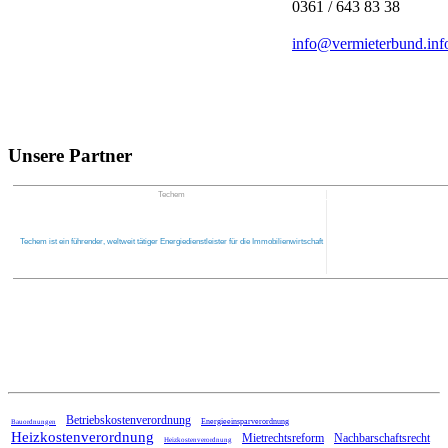
0361 / 643 83 38
info@vermieterbund.inf
Unsere Partner
Techem
Techem ist ein führender, weltweit tätiger Energiedienstleister für die Immobilienwirtschaft
Home
Betriebskostenverordnung
Energieeinsparverordnung
Bauordnungen
Heizkostenverordnung
Mietrechtsreform
Nachbarschaftsrecht
Heizkostenverordnung