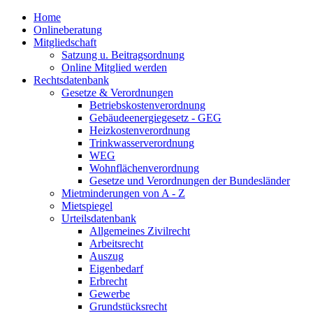
Home
Onlineberatung
Mitgliedschaft
Satzung u. Beitragsordnung
Online Mitglied werden
Rechtsdatenbank
Gesetze & Verordnungen
Betriebskostenverordnung
Gebäudeenergiegesetz - GEG
Heizkostenverordnung
Trinkwasserverordnung
WEG
Wohnflächenverordnung
Gesetze und Verordnungen der Bundesländer
Mietminderungen von A - Z
Mietspiegel
Urteilsdatenbank
Allgemeines Zivilrecht
Arbeitsrecht
Auszug
Eigenbedarf
Erbrecht
Gewerbe
Grundstücksrecht