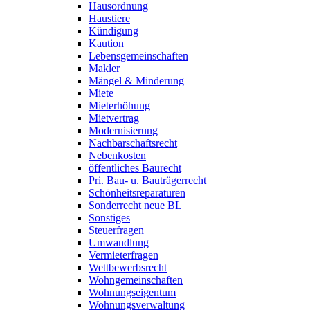
Hausordnung
Haustiere
Kündigung
Kaution
Lebensgemeinschaften
Makler
Mängel & Minderung
Miete
Mieterhöhung
Mietvertrag
Modernisierung
Nachbarschaftsrecht
Nebenkosten
öffentliches Baurecht
Pri. Bau- u. Bauträgerrecht
Schönheitsreparaturen
Sonderrecht neue BL
Sonstiges
Steuerfragen
Umwandlung
Vermieterfragen
Wettbewerbsrecht
Wohngemeinschaften
Wohnungseigentum
Wohnungsverwaltung