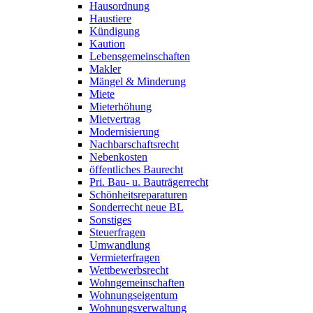
Hausordnung
Haustiere
Kündigung
Kaution
Lebensgemeinschaften
Makler
Mängel & Minderung
Miete
Mieterhöhung
Mietvertrag
Modernisierung
Nachbarschaftsrecht
Nebenkosten
öffentliches Baurecht
Pri. Bau- u. Bauträgerrecht
Schönheitsreparaturen
Sonderrecht neue BL
Sonstiges
Steuerfragen
Umwandlung
Vermieterfragen
Wettbewerbsrecht
Wohngemeinschaften
Wohnungseigentum
Wohnungsverwaltung