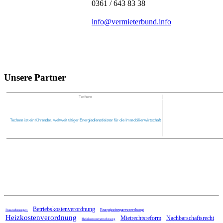
0361 / 643 83 38
info@vermieterbund.info
Unsere Partner
Techem
Techem ist ein führender, weltweit tätiger Energiedienstleister für die Immobilienwirtschaft
Home
Betriebskostenverordnung
Energieeinsparverordnung
Bauordnungen
Heizkostenverordnung
Mietrechtsreform
Nachbarschaftsrecht
Heizkostenverordnung