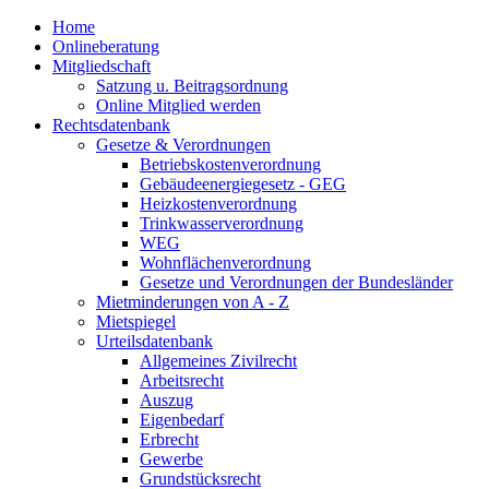
Home
Onlineberatung
Mitgliedschaft
Satzung u. Beitragsordnung
Online Mitglied werden
Rechtsdatenbank
Gesetze & Verordnungen
Betriebskostenverordnung
Gebäudeenergiegesetz - GEG
Heizkostenverordnung
Trinkwasserverordnung
WEG
Wohnflächenverordnung
Gesetze und Verordnungen der Bundesländer
Mietminderungen von A - Z
Mietspiegel
Urteilsdatenbank
Allgemeines Zivilrecht
Arbeitsrecht
Auszug
Eigenbedarf
Erbrecht
Gewerbe
Grundstücksrecht