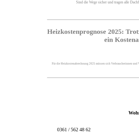
Sind die Wege sicher und tragen alle Dachfl
Heizkostenprognose 2025: Trotz
ein Kostena
Für die Heizkostenabrechnung 2025 müssen sich Verbraucherinnen und Ver
Wohn
0361 / 562 48 62